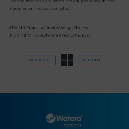
Des opportunités de rejoindre nos équipes sont publiées
régulièrement, restez connectés !
#TheShiftProject
#ClimateChange
Shift Your
Job
#FightClimateChange
#TechEnthusiast
PRÉCÉDENTE
SUIVANTE