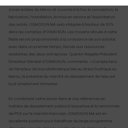
et moyennes capacités pour alimenter en eau potable les
zones isolées du Maroc et couvrira à la fois la conception, la
fabrication, l’installation, la mise en service et l’exploitation
des unités. OSMOSUN MA sera intégrée à hauteur de 50%
dans les comptes d’OSMOSUN. Les moyens alloués à cette
filiale seront proportionnels à la croissance de son activité,
avec dans un premier temps, l’accès aux ressources
existantes des deux entreprises. Quentin Ragetly Président
Directeur Général d’OSMOSUN, commente : « Compte tenu
de l’ampleur de la problématique liée au stress hydrique au
Maroc, le potentiel du marché du dessalement de l’eau est
tout simplement immense.
En combinant notre savoir-faire et nos références en
matière de dessalement solaire à l’expertise et la renommée
de PCS sur le marché marocain, OSMOSUN MA est en
excellente position pour bénéficier du large programme