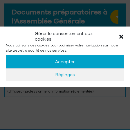
Documents préparatoires à
l'Assemblée Générale
Gérer le consentement aux
cookies
Nous utilisons des cookies pour optimiser votre navigation sur notre
site web et la qualité de nos services.
Chaque
Accepter
document
PDF a été scanné par antivirus et intègre une empreinte numérique
SECURITY MASTER
Footprint
. Pour contrôler son authenticité :
Réglages
www.security-master-footprint.com
Partie alimentée automatiquement par
Actusnews Wire
©
(diffuseur professionnel d'information réglementée)